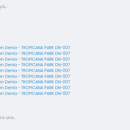
,...
a una...