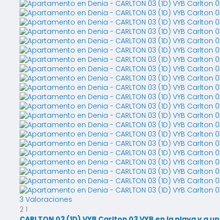
3 Valoraciones
2
1
CARLTON 03 (1D) VYB Carlton 03 VYB en la playa y a u