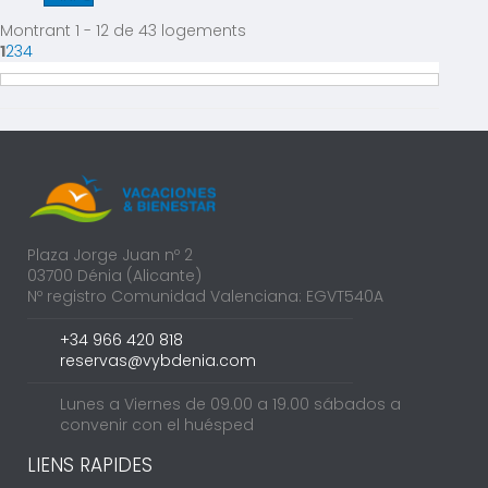
Montrant 1 - 12 de 43 logements
1
2
3
4
Plaza Jorge Juan nº 2
03700 Dénia (Alicante)
Nº registro Comunidad Valenciana: EGVT540A
+34 966 420 818
reservas@vybdenia.com
Lunes a Viernes de 09.00 a 19.00 sábados a
convenir con el huésped
LIENS RAPIDES