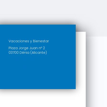
Vacaciones y Bienestar
Plaza Jorge Juan nº 2
03700 Dénia (Alicante)
+34 966 420 818
reservas@vybdenia.com