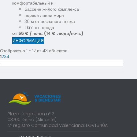
комфортабельный и...
Бассейн жилого комплекса
первой линии моря
30 м от песчаного пляжа
1 km от города
от
55 €
/ ночь
(14 € люди/ночь)
ИНФОРМАЦИЯ
Отображено 1 - 12 из 43 объектов
1
2
3
4
Plaza Jorge Juan nº 2
03700 Dénia (Alicante)
Nº registro Comunidad Valenciana: EGVT540A