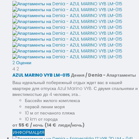
2 Оценки
4
2
AZUL MARINO VYB LM-015
Дения / Denia -
Апартаменты
Ваш идеальный побережный отдых ждет вас в нашей
квартире для отпуска Azul Marino VYB. С двумя спальнями и
вместимостью до 4 человек, эта...
Бассейн жилого комплекса
первой линии моря
10 м от песчаного пляжа
10 km от города
от
55 €
/ ночь
(14 € люди/ночь)
ИНФОРМАЦИЯ