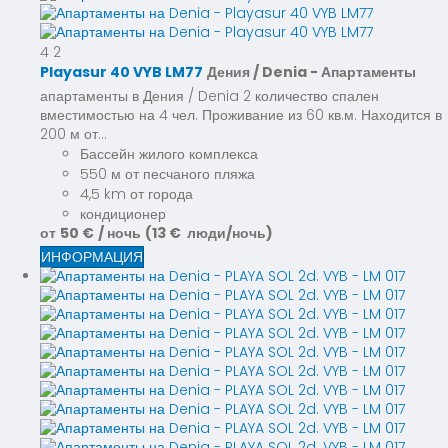
4
2
Playasur 40 VYB LM77
Дения / Denia -
Апартаменты
апартаменты в Дения / Denia 2 количество спален
вместимостью на 4 чел. Проживание из 60 кв.м. Находится в
200 м от...
Бассейн жилого комплекса
550 м от песчаного пляжа
4,5 km от города
кондиционер
от
50 €
/ ночь
(13 € люди/ночь)
ИНФОРМАЦИЯ