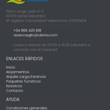
Plaza Jorge Juan nº 2
03700 Dénia (Alicante)
Nº registro Comunidad Valenciana: EGVT540A
+34 966 420 818
reservas@vybdenia.com
Lunes a Viernes de 09.00 a 19.00 sábados a
convenir con el huésped
ENLACES RÁPIDOS
Inicio
Alojamientos
Alquiler Larga Estancia
Paquetes Turísticos
Nosotros
Contacto
AYUDA
Condiciones generales