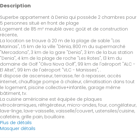
Description
Superbe appartement à Denia qui possède 2 chambres pour
5 personnes situé en front de plage
Logement de 85 m² meublé avec goût et de construction
récente,
La location se trouve à 20 m de la plage de sable "Las
Marinas", 1.5 km de la ville "Dénia, 800 m du supermarché
"Mercadona", 3 km de la gare "Denia", 3 km de la bus station
"Denia", 4 km de la plage de roche "Les Rotes", 13 km du
domaine de Golf "Oliva Nova Golf", 99 km de l'aéroport "ALC -
El Altet", 99 km de l'aéroport "VLC - Manisses", .
Il dispose de ascenseur, terrasse, fer à repasser, accès
internet, chauffage pompe à chaleur, climatisation dans tout
le logement, piscine collective+infantile, garage même
bâtiment, tv.
La cuisine américaine est équipée de plaques
vitrocéramiques, réfrigérateur, micro-ondes, four, congélateur,
lave-linge, lave-vaisselle, vaisselle/couvert, ustensiles/cuisine,
cafetière, grille pain, bouilloire.
Plus de détails
Masquer détails