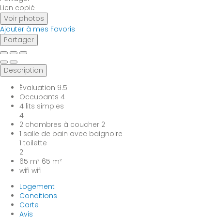
Lien copié
Voir photos
Ajouter à mes Favoris
Partager
Description
Évaluation
9.5
Occupants
4
4 lits simples
4
2 chambres à coucher
2
1 salle de bain avec baignoire
1 toilette
2
65 m²
65 m²
wifi
wifi
Logement
Conditions
Carte
Avis