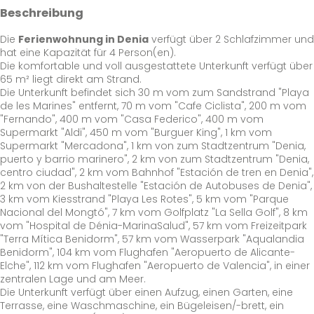
Beschreibung
Die
Ferienwohnung in Denia
verfügt über 2 Schlafzimmer und
hat eine Kapazität für 4 Person(en).
Die komfortable und voll ausgestattete Unterkunft verfügt über
65 m² liegt direkt am Strand.
Die Unterkunft befindet sich 30 m vom zum Sandstrand "Playa
de les Marines" entfernt, 70 m vom "Cafe Ciclista", 200 m vom
"Fernando", 400 m vom "Casa Federico", 400 m vom
Supermarkt "Aldi", 450 m vom "Burguer King", 1 km vom
Supermarkt "Mercadona", 1 km von zum Stadtzentrum "Denia,
puerto y barrio marinero", 2 km von zum Stadtzentrum "Denia,
centro ciudad", 2 km vom Bahnhof "Estación de tren en Denia",
2 km von der Bushaltestelle "Estación de Autobuses de Denia",
3 km vom Kiesstrand "Playa Les Rotes", 5 km vom "Parque
Nacional del Mongtó", 7 km vom Golfplatz "La Sella Golf", 8 km
vom "Hospital de Dénia-MarinaSalud", 57 km vom Freizeitpark
"Terra Mítica Benidorm", 57 km vom Wasserpark "Aqualandia
Benidorm", 104 km vom Flughafen "Aeropuerto de Alicante-
Elche", 112 km vom Flughafen "Aeropuerto de Valencia", in einer
zentralen Lage und am Meer.
Die Unterkunft verfügt über einen Aufzug, einen Garten, eine
Terrasse, eine Waschmaschine, ein Bügeleisen/-brett, ein