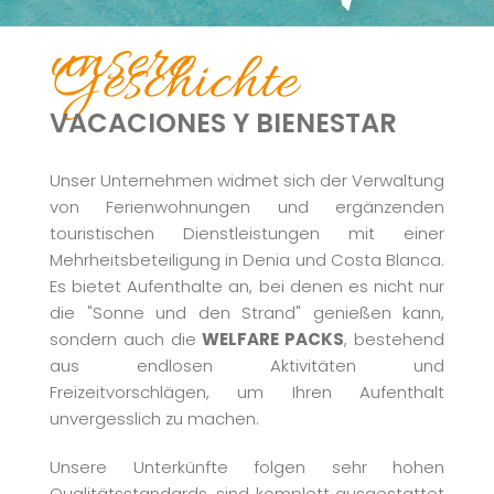
unsere
VERWALTUNG VON
Geschichte
FERIENWOHNUNGEN
VACACIONES Y BIENESTAR
UND TOURISTISCHEN
Unser Unternehmen widmet sich der Verwaltung
von Ferienwohnungen und ergänzenden
DIENSTLEISTUNGEN IN
touristischen Dienstleistungen mit einer
Mehrheitsbeteiligung in Denia und Costa Blanca.
DENIA
Es bietet Aufenthalte an, bei denen es nicht nur
die "Sonne und den Strand" genießen kann,
sondern auch die
WELFARE PACKS
, bestehend
aus endlosen Aktivitäten und
Freizeitvorschlägen, um Ihren Aufenthalt
unvergesslich zu machen.
Unsere Unterkünfte folgen sehr hohen
Qualitätsstandards, sind komplett ausgestattet