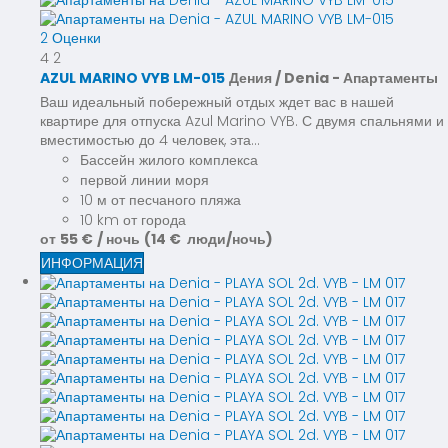
2 Оценки
4
2
AZUL MARINO VYB LM-015
Дения / Denia -
Апартаменты
Ваш идеальный побережный отдых ждет вас в нашей
квартире для отпуска Azul Marino VYB. С двумя спальнями и
вместимостью до 4 человек, эта...
Бассейн жилого комплекса
первой линии моря
10 м от песчаного пляжа
10 km от города
от
55 €
/ ночь
(14 € люди/ночь)
ИНФОРМАЦИЯ