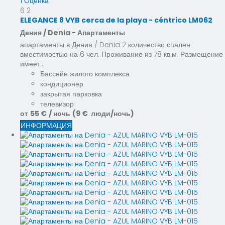
1 Оценка
6
2
ELEGANCE 8 VYB cerca de la playa - céntrico LM062
Дения / Denia -
Апартаменты
апартаменты в Дения / Denia 2 количество спален
вместимостью на 6 чел. Проживание из 78 кв.м. Размещение
имеет...
Бассейн жилого комплекса
кондиционер
закрытая парковка
телевизор
от
55 €
/ ночь
(9 € люди/ночь)
ИНФОРМАЦИЯ