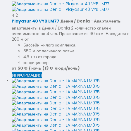
4
2
Playasur 40 VYB LM77
Дения / Denia -
Апартаменты
апартаменты в Дения / Denia 2 количество спален
вместимостью на 4 чел. Проживание из 60 кв.м. Находится в
200 м от...
Бассейн жилого комплекса
550 м от песчаного пляжа
4,5 km от города
кондиционер
от
50 €
/ ночь
(13 € люди/ночь)
ИНФОРМАЦИЯ