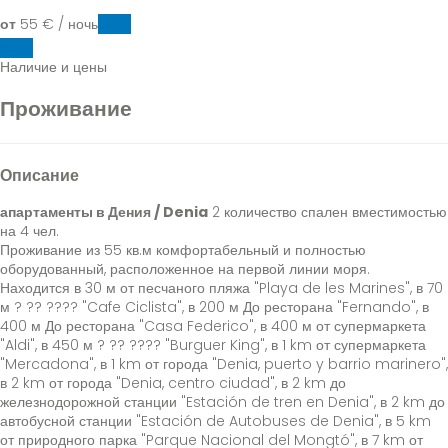
от
55
€
/ ночь
Даты
Даты
Наличие и цены
Проживание
Описание
апартаменты в Дения / Denia
2 количество спален вместимостью
на 4 чел.
Проживание из 55 кв.м комфортабельный и полностью
оборудованный, расположенное на первой линии моря.
Находится в 30 м от песчаного пляжа "Playa de les Marines", в 70
м ? ?? ???? "Cafe Ciclista", в 200 м До ресторана "Fernando", в
400 м До ресторана "Casa Federico", в 400 м от супермаркета
"Aldi", в 450 м ? ?? ???? "Burguer King", в 1 km от супермаркета
"Mercadona", в 1 km от города "Denia, puerto y barrio marinero",
в 2 km от города "Denia, centro ciudad", в 2 km до
железнодорожной станции "Estación de tren en Denia", в 2 km до
автобусной станции "Estación de Autobuses de Denia", в 5 km
от природного парка "Parque Nacional del Mongtó", в 7 km от