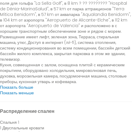
поля для гольфа "La Sella Golf", в 8 km ? ?? ???????? "Hospital
de Dénia-MarinaSalud", в 57 km от парка аттракционов "Terra
Mítica Benidorm", в 57 km от аквапарка "Aqualandia Benidorm",
в 104 km от аэропорта "Aeropuerto de Alicante-Elche", в 112 km
от аэропорта "Aeropuerto de Valencia" и расположено в с
хорошим транспортным обеспечением зоне и рядом с морем.
Размещение имеет лифт, зеленая зона, Терраса, стиральная
машина, утюг, Доступ в интернет (wi-fi), система отопления,
систему кондиционирования во всем помещении, бассейн детский
бассейн жилого комплекса, закрытая парковка в этом же здании,
телевизор.
Кухня, совмещенная с залом, оснащена плитой с керамическим
покрытием, оборудовано холодильник, микроволновая печь,
духовка, морозильная камера, посудомоечная машина, столовые
приборы, кухонная утварь и кофеварка.
Показать больше
Показать меньше
Распределение спален
Спальня 1
1 Двуспальные кровати