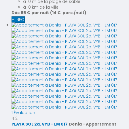
à 10 m de la plage de sable
à 10 km de la ville
Dès
55 €
par nuit
(14 € pers./nuit)
+ INFO
1 Évaluation
4
2
PLAYA SOL 2d. VYB - LM 017
Denia -
Appartement