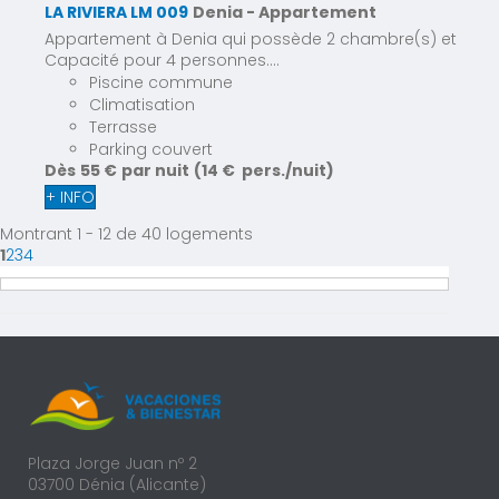
LA RIVIERA LM 009
Denia -
Appartement
Appartement à Denia qui possède 2 chambre(s) et
Capacité pour 4 personnes....
Piscine commune
Climatisation
Terrasse
Parking couvert
Dès
55 €
par nuit
(14 € pers./nuit)
+ INFO
Montrant 1 - 12 de 40 logements
1
2
3
4
Plaza Jorge Juan nº 2
03700 Dénia (Alicante)