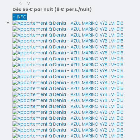
TV
Dès
55 €
par nuit
(9 € pers./nuit)
+ INFO