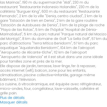
las Marinas", 190 m du supermarché "Aldi", 230 m du
restaurant "Restaurante Indonesio Holandés", 230 m de la
cafétéria "Burguer King", 600 m du restaurant "Restaurante
Fernando", 2 km de la ville "Denia, centro ciudad", 2 km de la
gare "Estación de tren en Denia", 2 km de la gare routière
"Estación de Autobuses de Denia", 3 km de la plage de roche
"Playa de las Rotas", 5 km de l'hôpital "Hospital de Dénia-
MarinaSalud", 5 km du parc naturel "Parque natural del Macizo
del Montgó", 8 km du domaine de Golf "La Sella Golf", 57 km du
parc d'attractions "Terra Mítica Benidorm", 57 km du parc
aquatique "Aqualandia Benidorm", 104 km de l'aéroport
"Aeropuerto de Alicante-Elche", 112 km de l'aéroport
"Aeropuerto de Valencia" et il est situé dans une zone idéale
pour familles zone et près de la mer.
Elle dispose de jardin, terrasse, lave-linge, fer à repasser,
accès internet (wifi), balcon, zone pour les enfants,
climatisation, piscine collective+infantile, garage même
bâtiment, 1 Télévision.
La cuisine, à vitrocéramique, est équipée avec réfrigérateur,
micro-ondes, four, congélateur, lave-vaisselle, cafetière et
grille pain.
Plus de détails
Masquer détails