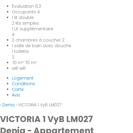
Évaluation
9.3
Occupants
4
1 lit double
2 lits simples
1 Lit supplémentaire
4
2 chambres à coucher
2
1 salle de bain avec douche
1 toilette
2
70 m²
70 m²
wifi
wifi
Logement
Conditions
Carte
Avis
›
Denia
› VICTORIA 1 VyB LM027
VICTORIA 1 VyB LM027
Denia -
Appartement