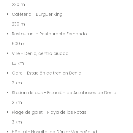
230 m
Cafétéria - Burguer King
230 m
Restaurant - Restaurante Fernando
600 m
Ville - Denia, centro ciudad
1,5 km
Gare - Estación de tren en Denia
2 km
Station de bus - Estación de Autobuses de Denia
2 km
Plage de galet - Playa de las Rotas
3 km
Hôpital - Hospital de Dénia-MarinaSalud