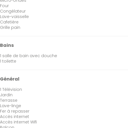
Micro-ondes
Four
Congélateur
Lave-vaisselle
Cafetière
Grille pain
Bains
1 salle de bain avec douche
1 toilette
Général
1 Télévision
Jardin
Terrasse
Lave-linge
Fer à repasser
Accès internet
Accès internet
Wifi
Balcon