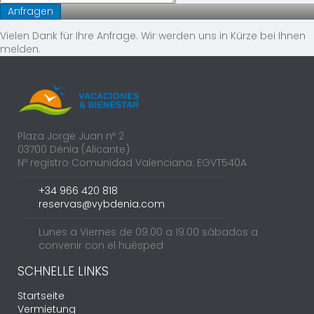
Vielen Dank für Ihre Anfrage. Wir werden uns in Kürze bei Ihnen
melden.
Plaza Jorge Juan nº 2
03700 Dénia (Alicante)
Nº registro Comunidad Valenciana: EGVT540A
+34 966 420 818
reservas@vybdenia.com
Lunes a Viernes de 09.00 a 19.00 sábados a
convenir con el huésped
SCHNELLE LINKS
Startseite
Vermietung