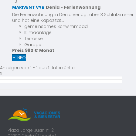
1
3
MARIVENT VYB
Denia -
Ferienwohnung
Die Ferienwohnung in Denia verfügt über 3 Schlafzimmer
und hat eine Kapazität...
gemeinsames Schwimmbad
Klimaanlage
Terrasse
Garage
Preis
980 €
Monat
+ INFO
Anzeigen von 1 - 1 aus 1 Unterkünfte
1
Plaza Jorge Juan nº 2
03700 Dénia (Alicante)