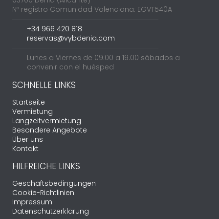
Nº registro Comunidad Valenciana: EGVT540A
+34 966 420 818
reservas@vybdenia.com
Lunes a Viernes de 09.00 a 19.00 sábados a
convenir con el huésped
SCHNELLE LINKS
Startseite
Vermietung
Langzeitvermietung
Besondere Angebote
Über uns
Kontakt
HILFREICHE LINKS
Geschäftsbedingungen
Cookie-Richtlinien
Impressum
Datenschutzerklärung