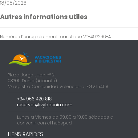
18/08/2026
Autres informations utiles
Numéro d´enregistrement touristique
VT-497296-A
Plaza Jorge Juan nº 2
03700 Dénia (Alicante)
Nº registro Comunidad Valenciana: EGVT540A
+34 966 420 818
reservas@vybdenia.com
Lunes a Viernes de 09.00 a 19.00 sábados a
convenir con el huésped
LIENS RAPIDES